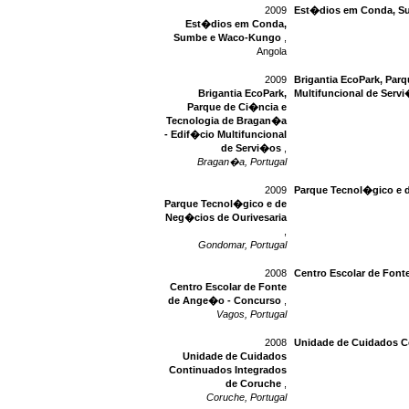
2009
Est�dios em Conda, S
Est�dios em Conda,
Sumbe e Waco-Kungo
,
Angola
2009
Brigantia EcoPark, Par
Brigantia EcoPark,
Multifuncional de Serv
Parque de Ci�ncia e
Tecnologia de Bragan�a
- Edif�cio Multifuncional
de Servi�os
,
Bragan�a, Portugal
2009
Parque Tecnol�gico e 
Parque Tecnol�gico e de
Neg�cios de Ourivesaria
,
Gondomar, Portugal
2008
Centro Escolar de Fon
Centro Escolar de Fonte
de Ange�o - Concurso
,
Vagos, Portugal
2008
Unidade de Cuidados C
Unidade de Cuidados
Continuados Integrados
de Coruche
,
Coruche, Portugal