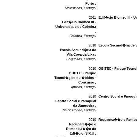
Porto
,
Matosinhos, Portugal
2011
Edif�cio Biomed III - 
Edif�cio Biomed III -
Universidade de Coimbra
,
Coimbra, Portugal
2010
Escola Secund�ria de V
Escola Secund�ria de
Vila Cova da Lixa
,
Felgueiras, Portugal
2010
OBITEC - Parque Tecno
OBITEC - Parque
Tecnol�gico de �bidos -
Concurso
,
�bidos, Portugal
2010
Centro Social e Paroqui
Centro Social e Paroquial
da Junqueira
,
Vila do Conde, Portugal
2010
Recupera��o e Remod
Recupera��o e
Remodela��o de
Edf�cio, S.R.U
,