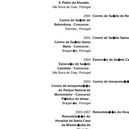
S. Pedro da Afurada
,
Vila Nova de Gaia, Portugal
2004
Centro de Sa�de de Re
Centro de Sa�de de
Rebordosa - Concurso
,
Paredes, Portugal
2004
Centro de Sa�de Santa
Centro de Sa�de Santa
Maria - Concurso
,
Bragan�a, Portugal
2004
Extens�o de Sa�de Can
Extens�o de Sa�de
Canidelo - Concurso
,
Vila Nova de Gaia, Portugal
2004
Centro de Interpreta��
Centro de Interpreta��o
do Parque Natural de
Montesinho - Concurso
P�blico de ideias
,
Bragan�a, Portugal
2003-2007
Remodela��o do Hospit
Remodela��o do
Hospital da Santa Casa
da Miseric�rdia de