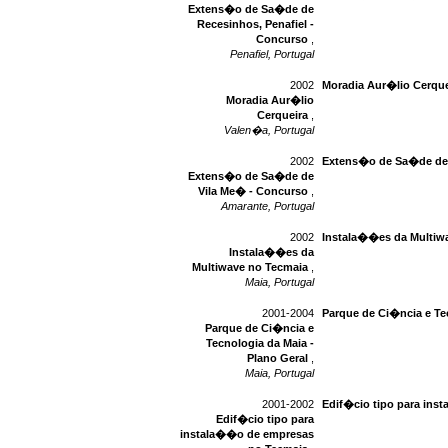
Extens�o de Sa�de de
Recesinhos, Penafiel -
Concurso
,
Penafiel, Portugal
2002
Moradia Aur�lio Cerque
Moradia Aur�lio
Cerqueira
,
Valen�a, Portugal
2002
Extens�o de Sa�de de 
Extens�o de Sa�de de
Vila Me� - Concurso
,
Amarante, Portugal
2002
Instala��es da Multiw
Instala��es da
Multiwave no Tecmaia
,
Maia, Portugal
2001-2004
Parque de Ci�ncia e Tec
Parque de Ci�ncia e
Tecnologia da Maia -
Plano Geral
,
Maia, Portugal
2001-2002
Edif�cio tipo para in
Edif�cio tipo para
instala��o de empresas