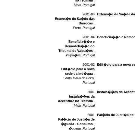
no Tecmaia
,
Maia, Portugal
2001-06
Extens�o de Sa�de da
Extens�o de Sa�de das
Barrocas
,
Porto, Portugal
2001-04
Beneficia��o e Remod
Beneficia��o e
Remodela��o do
Tribunal de Valpa�os
,
Valpa�os, Portugal
2001-02
Edif�cio para a nova 
Edif�cio para a nova
sede da Ind�qua
,
Santa Maria da Feira,
Portugal
2001
Instala��es da Accent
Instala��es da
Accenture no TecMaia
,
Maia, Portugal
2001
Pal�cio de Justi�a de
Pal�cio de Justi�a de
�gueda - Concurso
,
�gueda, Portugal