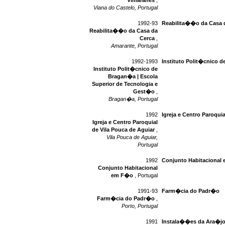
Vimaranes
,
Viana do Castelo, Portugal
1992-93
Reabilita��o da Casa 
Reabilita��o da Casa da
Cerca
,
Amarante, Portugal
1992-1993
Instituto Polit�cnico 
Instituto Polit�cnico de
Bragan�a | Escola
Superior de Tecnologia e
Gest�o
,
Bragan�a, Portugal
1992
Igreja e Centro Paroqui
Igreja e Centro Paroquial
de Vila Pouca de Aguiar
,
Vila Pouca de Aguiar,
Portugal
1992
Conjunto Habitacional
Conjunto Habitacional
em F�o
, Portugal
1991-93
Farm�cia do Padr�o
Farm�cia do Padr�o
,
Porto, Portugal
1991
Instala��es da Ara�jo