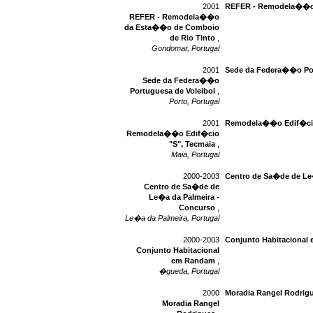
2001
REFER - Remodela��o 
REFER - Remodela��o
da Esta��o de Comboio
de Rio Tinto
,
Gondomar, Portugal
2001
Sede da Federa��o Por
Sede da Federa��o
Portuguesa de Voleibol
,
Porto, Portugal
2001
Remodela��o Edif�cio
Remodela��o Edif�cio
"S", Tecmaia
,
Maia, Portugal
2000-2003
Centro de Sa�de de Le
Centro de Sa�de de
Le�a da Palmeira -
Concurso
,
Le�a da Palmeira, Portugal
2000-2003
Conjunto Habitacional
Conjunto Habitacional
em Randam
,
�gueda, Portugal
2000
Moradia Rangel Rodrig
Moradia Rangel