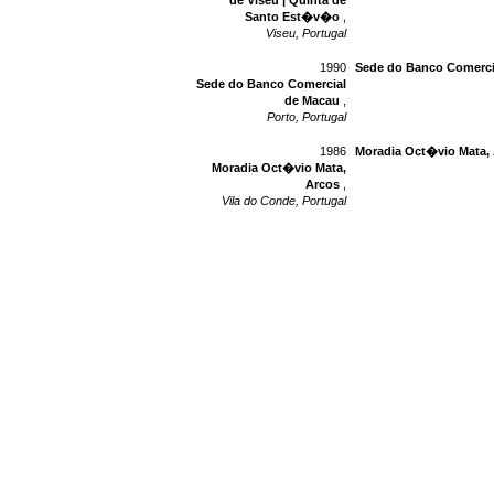
de Viseu | Quinta de
Santo Est�v�o
,
Viseu, Portugal
1990
Sede do Banco Comerci
Sede do Banco Comercial
de Macau
,
Porto, Portugal
1986
Moradia Oct�vio Mata,
Moradia Oct�vio Mata,
Arcos
,
Vila do Conde, Portugal