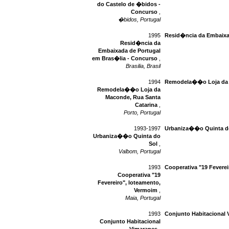
do Castelo de �bidos -
Concurso
,
�bidos, Portugal
1995
Resid�ncia da Embaixa
Resid�ncia da
Embaixada de Portugal
em Bras�lia - Concurso
,
Brasilia, Brasil
1994
Remodela��o Loja da M
Remodela��o Loja da
Maconde, Rua Santa
Catarina
,
Porto, Portugal
1993-1997
Urbaniza��o Quinta d
Urbaniza��o Quinta do
Sol
,
Valbom, Portugal
1993
Cooperativa "19 Fevere
Cooperativa "19
Fevereiro", loteamento,
Vermoim
,
Maia, Portugal
1993
Conjunto Habitacional 
Conjunto Habitacional