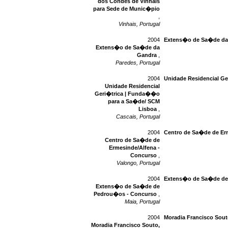
dos Condes de Vinhais
para Sede de Munic�pio
,
Vinhais, Portugal
2004
Extens�o de Sa�de da
Extens�o de Sa�de da
Gandra
,
Paredes, Portugal
2004
Unidade Residencial G
Unidade Residencial
Geri�trica | Funda��o
para a Sa�de/ SCM
Lisboa
,
Cascais, Portugal
2004
Centro de Sa�de de Er
Centro de Sa�de de
Ermesinde/Alfena -
Concurso
,
Valongo, Portugal
2004
Extens�o de Sa�de de
Extens�o de Sa�de de
Pedrou�os - Concurso
,
Maia, Portugal
2004
Moradia Francisco Sout
Moradia Francisco Souto,