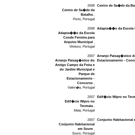
2008
Centro de Sa�de da Ba
Centro de Sa�de da
Batalha
,
Porto, Portugal
2008
Adapta��o da Escola C
Adapta��o da Escola
Conde Ferreira para
Arquivo Municipal
,
Vimioso, Portugal
2007
Arranjo Paisag�stico d
Arranjo Paisag�stico do
Estacionamento - Conc
Antigo Campo da Feira e
do Jardim Municipal e
Parque de
Estacionamento -
Concurso
,
Valen�a, Portugal
2007
Edif�cio Wipro no Tec
Edif�cio Wipro no
Tecmaia
,
Maia, Portugal
2007
Conjunto Habitacional
Conjunto Habitacional
em Soure
,
Soure, Portugal