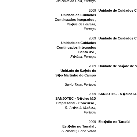
Vila Nova de Gaia, Portugal
2009
Unidade de Cuidados C
Unidade de Cuidados
Continuados Integrados
,
Pa�os de Ferreira,
Portugal
2009
Unidade de Cuidados C
Unidade de Cuidados
Continuados Integrados
Bento XVI
,
F�tima, Portugal
2009
Unidade de Sa�de de 
Unidade de Sa�de de
S�o Martinho do Campo
,
Santo Tirso, Portugal
2009
SANJOTEC - N�cleo I&D
SANJOTEC - N�cleo I&D
Empresarial - Concurso
,
S. Jo�o da Madeira,
Portugal
2009
Est�dio no Tarrafal
Est�dio no Tarrafal
,
S. Nicolau, Cabo Verde