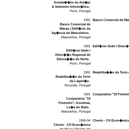
Instala��es da Ara�jo
& Sobrinho Inform�tica
,
Porto, Portugal
1991
Banco Comercial de Ma
Banco Comercial de
Macau | Edif�cio da
Ag�ncia de Matosinhos
,
Matosinhos, Portugal
1991
Edif�cio-Sede / Direc
Edif�cio-Sede /
Direc��o Regional de
Educa��o do Norte
,
Porto, Portugal
1991
Reabilita��o da Torre
Reabilita��o da Torre
da Lagari�a
,
Resende, Portugal
1991
Cooperativa "19 Feverei
Cooperativa "19
Fevereiro", Gondivai,
Le�a do Balio
,
Matosinhos, Portugal
1990-94
Chevis - CH Econ�mica
Chevis - CH Econ�mica