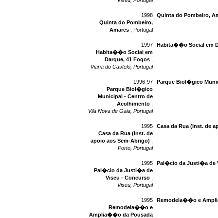
Viseu, Portugal
1998
Quinta do Pombeiro, A
Quinta do Pombeiro,
Amares
, Portugal
1997
Habita��o Social em D
Habita��o Social em
Darque, 41 Fogos
,
Viana do Castelo, Portugal
1996-97
Parque Biol�gico Munic
Parque Biol�gico
Municipal - Centro de
Acolhimento
,
Vila Nova de Gaia, Portugal
1995
Casa da Rua (Inst. de 
Casa da Rua (Inst. de
apoio aos Sem-Abrigo)
,
Porto, Portugal
1995
Pal�cio da Justi�a de 
Pal�cio da Justi�a de
Viseu - Concurso
,
Viseu, Portugal
1995
Remodela��o e Amplia
Remodela��o e
Amplia��o da Pousada