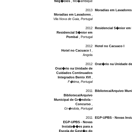
Neg�cios
, Mo�ambique
2013
Moradias em Lavadores
Moradias em Lavadores
,
Vila Nova de Gaia, Portugal
2012
Residencial S�nior em
Residencial S�nior em
Pombal
, Portugal
2012
Hotel no Cacuaco I
Hotel no Cacuaco I
,
Angola
2012
Orat�rio na Unidade d
Orat�rio na Unidade de
Cuidados Continuados
Integrados Bento XVI
,
F�tima, Portugal
2011
Biblioteca/Arquivo Mun
Biblioteca/Arquivo
Municipal de Gr�ndola -
Concurso
,
Gr�ndola, Portugal
2011
EGP-UPBS - Novas Inst
EGP-UPBS - Novas
Instala��es para a
Escola de Gest�o do