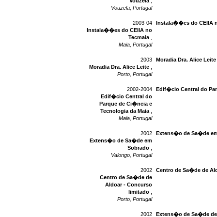
Vouzela
,
Vouzela, Portugal
2003-04
Instala��es do CEIIA 
Instala��es do CEIIA no
Tecmaia
,
Maia, Portugal
2003
Moradia Dra. Alice Leite
Moradia Dra. Alice Leite
,
Porto, Portugal
2002-2004
Edif�cio Central do Pa
Edif�cio Central do
Parque de Ci�ncia e
Tecnologia da Maia
,
Maia, Portugal
2002
Extens�o de Sa�de e
Extens�o de Sa�de em
Sobrado
,
Valongo, Portugal
2002
Centro de Sa�de de Ald
Centro de Sa�de de
Aldoar - Concurso
limitado
,
Porto, Portugal
2002
Extens�o de Sa�de de 