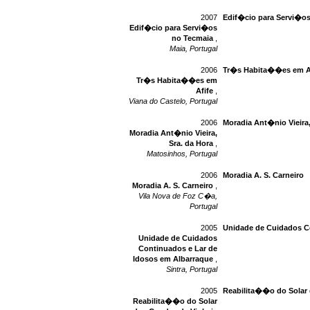
2007
Edif�cio para Servi�o
Edif�cio para Servi�os
no Tecmaia
,
Maia, Portugal
2006
Tr�s Habita��es em A
Tr�s Habita��es em
Afife
,
Viana do Castelo, Portugal
2006
Moradia Ant�nio Vieira,
Moradia Ant�nio Vieira,
Sra. da Hora
,
Matosinhos, Portugal
2006
Moradia A. S. Carneiro
Moradia A. S. Carneiro
,
Vila Nova de Foz C�a,
Portugal
2005
Unidade de Cuidados C
Unidade de Cuidados
Continuados e Lar de
Idosos em Albarraque
,
Sintra, Portugal
2005
Reabilita��o do Solar
Reabilita��o do Solar