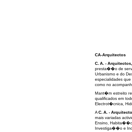
CA-Arquitectos
C. A. - Arquitectos
presta��o de servi
Urbanismo e do De
especialidades que
como no acompanha
Mant�m estreito re
qualificados em to
Electrot�cnica, Hi
A
C. A. - Arquitect
mais variadas acti
Ensino, Habita��o,
Investiga��o e In