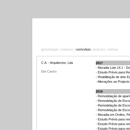
apresentação
|
contactos
|
curriculum
|
projectos
|
notícias
C.A. - Arquitectos, Lda
Eloi Castro