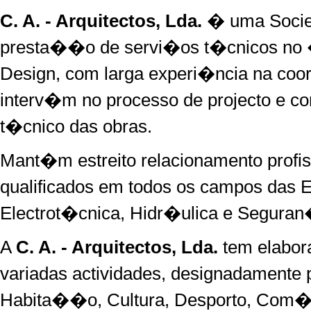
C. A. - Arquitectos, Lda.
� uma Socie
presta��o de servi�os t�cnicos no �
Design, com larga experi�ncia na co
interv�m no processo de projecto e
t�cnico das obras.
Mant�m estreito relacionamento profis
qualificados em todos os campos das 
Electrot�cnica, Hidr�ulica e Segura
A
C. A. - Arquitectos, Lda.
tem elabor
variadas actividades, designadamente 
Habita��o, Cultura, Desporto, Com�r